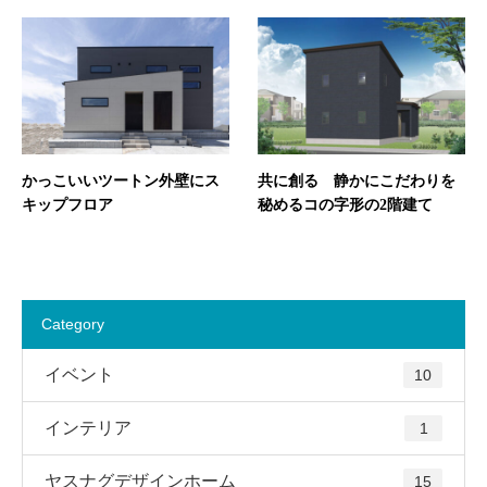
かっこいいツートン外壁にス
共に創る 静かにこだわりを
キップフロア
秘めるコの字形の2階建て
Category
イベント
10
インテリア
1
ヤスナグデザインホーム
15